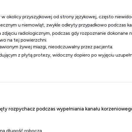
 w okolicy przyszyjkowej od strony językowej, często niewido
lecznym u niemowląt, zwykle odkryty przypadkowo podczas kar
wo na tej powierzchni.
awionym żywej miazgi, nieodczuwalny przez pacjenta.
adującym z płytą protezy, widoczny dopiero po wyjęciu uzupeł
ięty rozpychacz podczas wypełniania kanału korzeniowe
loną długość roboczą