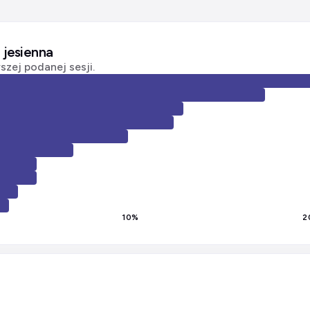
 jesienna
zej podanej sesji.
10
%
2