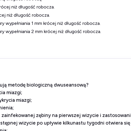
rócej niż długość robocza.
cej niż długość robocza.
ry wypełniania 1 mm krócej niż długość robocza.
ry wypełniania 2 mm krócej niż długość robocza.
sują metodę biologiczną dwuseansową?
ia miazgi;
krycia miazgi;
ienia;
ku zainfekowanej zębiny na pierwszej wizycie i zastosowan
tępnej wizycie po upływie kilkunastu tygodni otwiera się
nia;