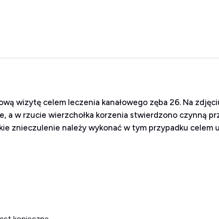
planową wizytę celem leczenia kanałowego zęba 26. Na zd
, a w rzucie wierzchołka korzenia stwierdzono czynną p
Jakie znieczulenie należy wykonać w tym przypadku celem 
jest konieczne