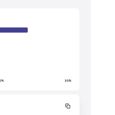
0
%
30
%