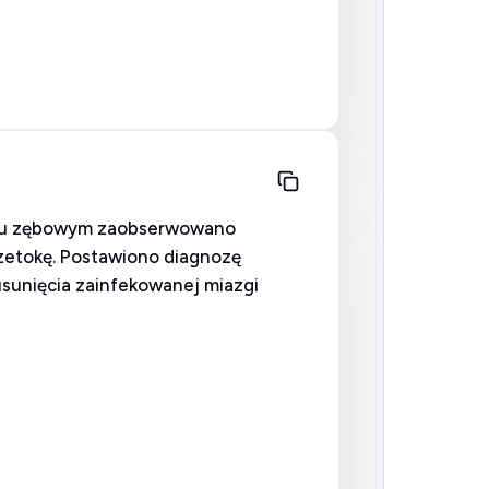
jęciu zębowym zaobserwowano
rzetokę. Postawiono diagnozę
usunięcia zainfekowanej miazgi