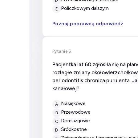
D
policzkowym dalszym
E
Poznaj poprawną odpowiedź
Pytanie 6
Pacjentka lat 60 zgłosiła się na 
rozległe zmiany okołowierzchołkowe
periodontitis chronica purulenta. 
kanałowej?
nasiękowe
A
przewodowe
B
domiazgowe
C
śródkostne
D
znieczulenie w tym przypadku nie 