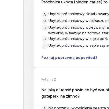
Próchnica ukryta
(hidden caries)
to:
ubytek próchnicowy zlokalizowany
A
ubytek próchnicowy w siekaczu m
B
ubytek próchnicowy wykrywany na zdjęciu radiologicznym, podczas gdy rozpoznanie dokonane na podstawie bezpośredniej oceny
C
wizualnej wskazuje na zdrowe szkli
ubytek próchnicowy w zębie pozb
D
ubytek próchnicowy w zębie sąsi
E
Poznaj poprawną odpowiedź
Pytanie 2
Na jaką długość powinien być wsun
gutaperki na zimno?
na początku wypełniania na usta
A