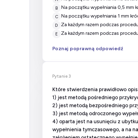
na początku wypełniania 0,5 mm k
B
na początku wypełniania 1 mm kró
C
za każdym razem podczas procedu
D
za każdym razem podczas procedu
E
Poznaj poprawną odpowiedź
Pytanie 3
Które stwierdzenia prawidłowo opi
1) jest metodą pośredniego przykryc
2) jest metodą bezpośredniego przy
3) jest metodą odroczonego wypełn
4) oparta jest na usunięciu z ubyt
wypełnienia tymczasowego, a na nas
założeniem ostatecznego wypełnie