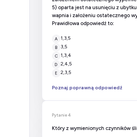
5) oparta jest na usunięciu z ubyt
wapnia i założeniu ostatecznego wy
Prawidłowa odpowiedź to:
1,3,5
A
3,5
B
1,3,4
C
2,4,5
D
2,3,5
E
Poznaj poprawną odpowiedź
Pytanie 4
Który z wymienionych czynników śl