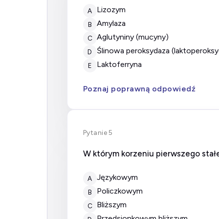
lizozym
A
amylaza
B
aglutyniny (mucyny)
C
ślinowa peroksydaza (laktoperoks
D
laktoferryna
E
Poznaj poprawną odpowiedź
Pytanie 5
W którym korzeniu pierwszego stał
językowym
A
policzkowym
B
bliższym
C
przedsionkowym bliższym