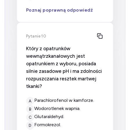
Poznaj poprawną odpowiedź
Pytanie 10
Który z opatrunków
wewnątrzkanałowych jest
opatrunkiem z wyboru, posiada
silnie zasadowe pH i ma zdolności
rozpuszczania resztek martwej
tkanki?
parachlorofenol w kamforze.
A
wodorotlenek wapnia.
B
glutaraldehyd.
C
formokrezol.
D