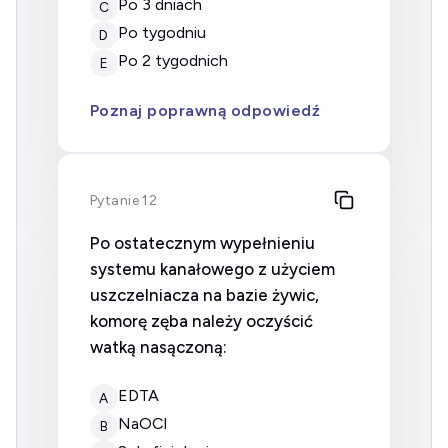
po 3 dniach
C
po tygodniu
D
po 2 tygodnich
E
Poznaj poprawną odpowiedź
Pytanie 12
Po ostatecznym wypełnieniu
systemu kanałowego z użyciem
uszczelniacza na bazie żywic,
komorę zęba należy oczyścić
watką nasączoną:
EDTA
A
NaOCl
B