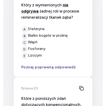
Który z wymienionych
nie
odgrywa
żadnej roli w procesie
remineralizacji tkanek zęba?
stateryna
A
białko bogate w prolinę
B
wapń
C
fosforany
D
lizozym
E
Poznaj poprawną odpowiedź
Pytanie 20
Które z poniższych zdań
dotyczących konwencjonalnych,