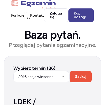
O
Zaloguj
Kup
Funkcje
Kontakt
się
dostęp
nas
Baza pytań.
Przeglądaj pytania egzaminacyjne.
Wybierz termin (36)
Szukaj
2016 sesja wiosenna
LDEK /