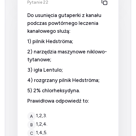
Pytanie 22
Do usunięcia gutaperki z kanału
podczas powtórnego leczenia
kanałowego służą:
1) pilnik Hedströma;
2) narzędzia maszynowe niklowo-
tytanowe;
3) igła Lentulo;
4) rozgrzany pilnik Hedströma;
5) 2% chlorheksydyna.
Prawidłowa odpowiedź to:
1,2,3.
A
1,2,4.
B
1,4,5.
C