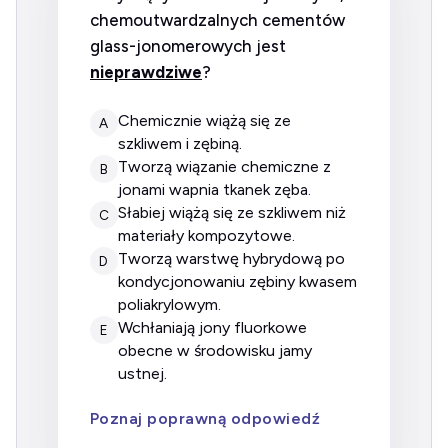
chemoutwardzalnych cementów
glass-jonomerowych jest
nieprawdziwe
?
chemicznie wiążą się ze
A
szkliwem i zębiną.
tworzą wiązanie chemiczne z
B
jonami wapnia tkanek zęba.
słabiej wiążą się ze szkliwem niż
C
materiały kompozytowe.
tworzą warstwę hybrydową po
D
kondycjonowaniu zębiny kwasem
poliakrylowym.
wchłaniają jony fluorkowe
E
obecne w środowisku jamy
ustnej.
Poznaj poprawną odpowiedź