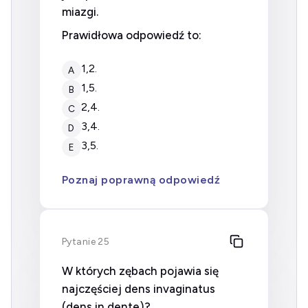
miazgi.
Prawidłowa odpowiedź to:
1,2.
A
1,5.
B
2,4.
C
3,4.
D
3,5.
E
Poznaj poprawną odpowiedź
Pytanie 25
W których zębach pojawia się
najczęściej dens invaginatus
(dens in dente)?