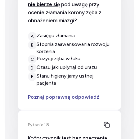
nie bierze się
pod uwagę przy
ocenie złamania korony zęba z
obnażeniem miazgi?
zasięgu złamania
A
stopnia zaawansowania rozwoju
B
korzenia
pozycji zęba w łuku
C
czasu jaki upłynął od urazu
D
stanu higieny jamy ustnej
E
pacjenta
Poznaj poprawną odpowiedź
Pytanie 18
Który czynnik jest bez znaczenia