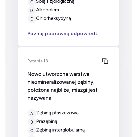
solą fizjologiczną
C
alkoholem
D
chlorheksydyną
E
Poznaj poprawną odpowiedź
Pytanie 13
Nowo utworzona warstwa
niezmineralizowanej zębiny,
położona najbliżej miazgi jest
nazywana:
zębiną płaszczową
A
prazębiną
B
zębiną interglobularną
C