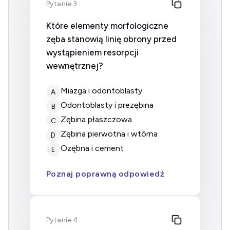
Pytanie 3
Które elementy morfologiczne
zęba stanowią linię obrony przed
wystąpieniem resorpcji
wewnętrznej?
miazga i odontoblasty
A
odontoblasty i prezębina
B
zębina płaszczowa
C
zębina pierwotna i wtórna
D
ozębna i cement
E
Poznaj poprawną odpowiedź
Pytanie 4