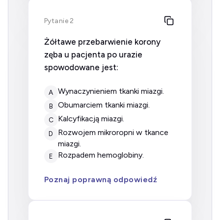
Pytanie 2
Żółtawe przebarwienie korony
zęba u pacjenta po urazie
spowodowane jest:
wynaczynieniem tkanki miazgi.
A
obumarciem tkanki miazgi.
B
kalcyfikacją miazgi.
C
rozwojem mikroropni w tkance
D
miazgi.
rozpadem hemoglobiny.
E
Poznaj poprawną odpowiedź