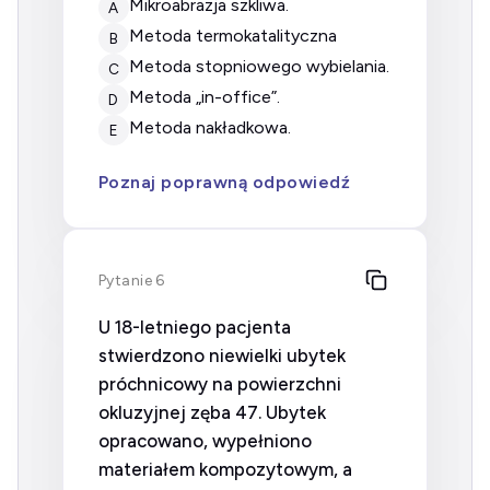
mikroabrazja szkliwa.
A
metoda termokatalityczna
B
metoda stopniowego wybielania.
C
metoda „in-office”.
D
metoda nakładkowa.
E
Poznaj poprawną odpowiedź
Pytanie 6
U 18-letniego pacjenta
stwierdzono niewielki ubytek
próchnicowy na powierzchni
okluzyjnej zęba 47. Ubytek
opracowano, wypełniono
materiałem kompozytowym, a