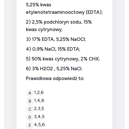
5,25% kwas
etylenotetraaminooctowy (EDTA);
2) 2,5% podchloryn sodu, 15%
kwas cytrynowy;
3) 17% EDTA, 5,25% NaOCl;
4) 0,9% NaCl, 15% EDTA;
5) 50% kwas cytrynowy, 2% CHX;
6) 3% H2O2 , 5,25% NaCl.
Prawidłowa odpowiedź to:
1,2,6
A
1,4,6
B
2,3,5
C
3,4,5
D
4,5,6
E