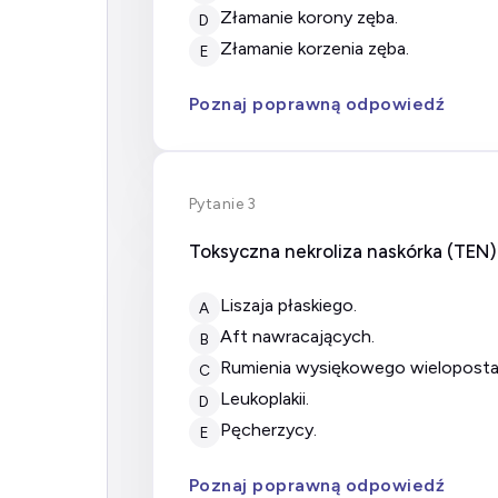
złamanie korony zęba.
D
złamanie korzenia zęba.
E
Poznaj poprawną odpowiedź
Pytanie 3
Toksyczna nekroliza naskórka (TEN)
liszaja płaskiego.
A
aft nawracających.
B
rumienia wysiękowego wielopost
C
leukoplakii.
D
pęcherzycy.
E
Poznaj poprawną odpowiedź