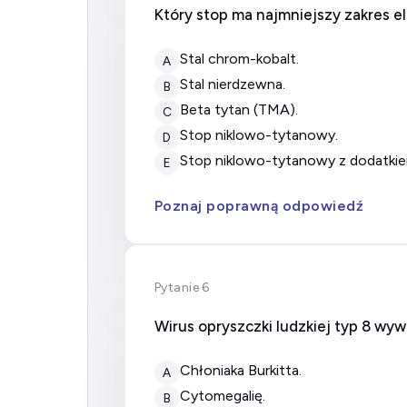
Który stop ma najmniejszy zakres el
stal chrom-kobalt.
A
stal nierdzewna.
B
beta tytan (TMA).
C
stop niklowo-tytanowy.
D
stop niklowo-tytanowy z dodatkie
E
Poznaj poprawną odpowiedź
Pytanie 6
Wirus opryszczki ludzkiej typ 8 wyw
chłoniaka Burkitta.
A
cytomegalię.
B