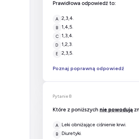
Prawidłowa odpowiedź to:
2,3,4.
A
1,4,5.
B
1,3,4.
C
1,2,3.
D
2,3,5.
E
Poznaj poprawną odpowiedź
Pytanie 8
Które z poniższych
nie powodują
zm
leki obniżające ciśnienie krwi.
A
diuretyki.
B