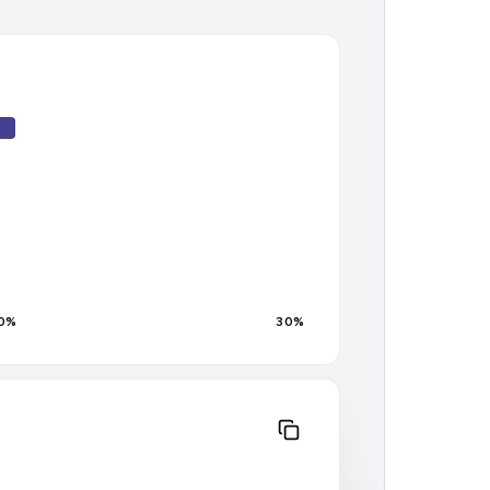
0
%
30
%