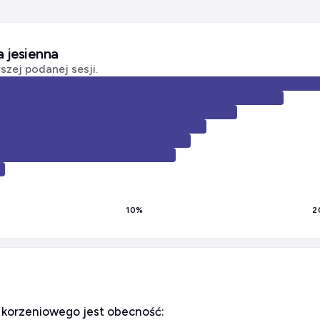
a jesienna
zej podanej sesji.
10
%
2
u korzeniowego jest obecność: