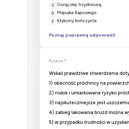
gorączkę trzydniową.
C
mięsaka Kaposiego.
D
kłykciny kończyste.
E
Poznaj poprawną odpowiedź
Pytanie 7
Wskaż prawdziwe stwierdzenia doty
1) obecność próchnicy na powierzc
2) niskie i umiarkowane ryzyko pró
3) najskuteczniejsze jest uszczelni
4) zabieg lakowania bruzd można 
5) w przypadku trudności w uzyskan