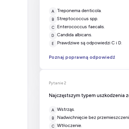
Treponema denticola.
A
Streptococcus spp.
B
Enterococcus faecalis.
C
Candida albicans.
D
prawdziwe są odpowiedzi C i D.
E
Poznaj poprawną odpowiedź
Pytanie 2
Najczęstszym typem uszkodzenia zę
wstrząs.
A
nadwichnięcie bez przemieszczeni
B
wtłoczenie.
C