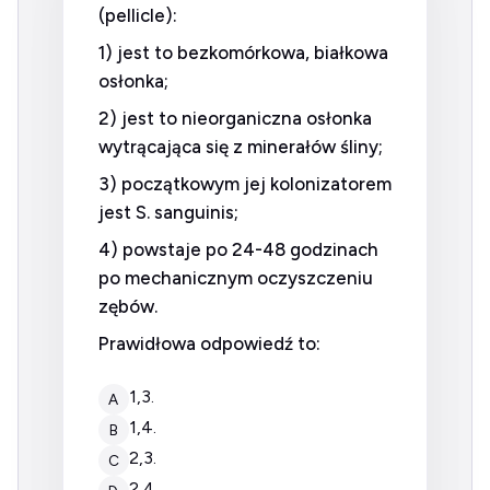
(pellicle):
1) jest to bezkomórkowa, białkowa
osłonka;
2) jest to nieorganiczna osłonka
wytrącająca się z minerałów śliny;
3) początkowym jej kolonizatorem
jest S. sanguinis;
4) powstaje po 24-48 godzinach
po mechanicznym oczyszczeniu
zębów.
Prawidłowa odpowiedź to:
1,3.
A
1,4.
B
2,3.
C
2,4.