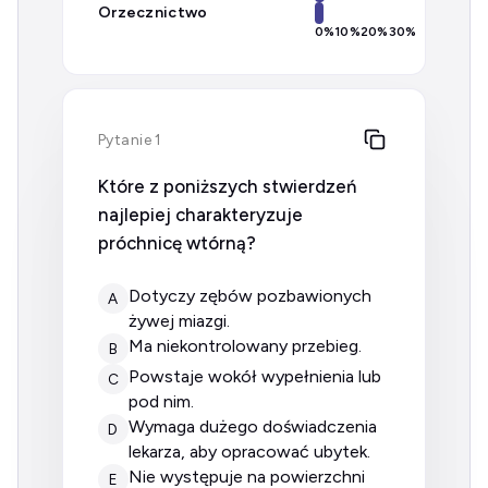
Orzecznictwo
0
%
10
%
20
%
30
%
Pytanie 1
Które z poniższych stwierdzeń
najlepiej charakteryzuje
próchnicę wtórną?
dotyczy zębów pozbawionych
A
żywej miazgi.
ma niekontrolowany przebieg.
B
powstaje wokół wypełnienia lub
C
pod nim.
wymaga dużego doświadczenia
D
lekarza, aby opracować ubytek.
nie występuje na powierzchni
E