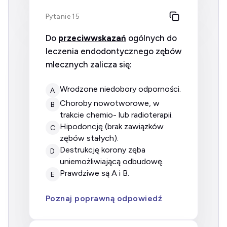
Pytanie 15
Do
przeciwwskazań
ogólnych do
leczenia endodontycznego zębów
mlecznych zalicza się:
wrodzone niedobory odporności.
A
choroby nowotworowe, w
B
trakcie chemio- lub radioterapii.
hipodoncję (brak zawiązków
C
zębów stałych).
destrukcję korony zęba
D
uniemożliwiającą odbudowę.
prawdziwe są A i B.
E
Poznaj poprawną odpowiedź