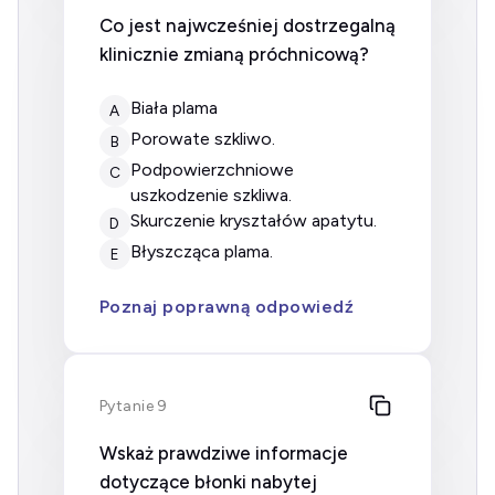
Co jest najwcześniej dostrzegalną
klinicznie zmianą próchnicową?
biała plama
A
porowate szkliwo.
B
podpowierzchniowe
C
uszkodzenie szkliwa.
skurczenie kryształów apatytu.
D
błyszcząca plama.
E
Poznaj poprawną odpowiedź
Pytanie 9
Wskaż prawdziwe informacje
dotyczące błonki nabytej