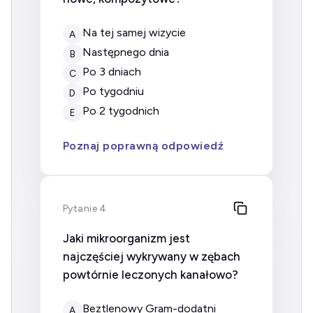
na tej samej wizycie
A
następnego dnia
B
po 3 dniach
C
po tygodniu
D
po 2 tygodnich
E
Poznaj poprawną odpowiedź
Pytanie 4
Jaki mikroorganizm jest
najczęściej wykrywany w zębach
powtórnie leczonych kanałowo?
beztlenowy Gram-dodatni
A