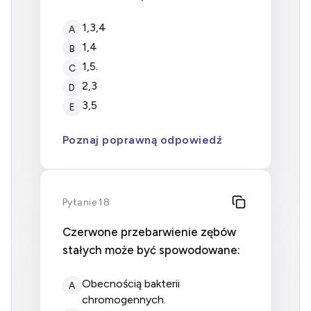
1,3,4
A
1,4
B
1,5.
C
2,3
D
3,5
E
Poznaj poprawną odpowiedź
Pytanie 18
Czerwone przebarwienie zębów
stałych może być spowodowane:
obecnością bakterii
A
chromogennych.