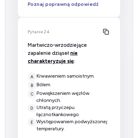
Poznaj poprawną odpowiedź
Pytanie 24
Martwiczo-wrzodziejące
zapalenie dziąseł
nie
charakteryzuje się
:
krwawieniem samoistnym.
A
bólem.
B
powiększeniem węzłów
C
chłonnych.
utratą przyczepu
D
łącznotkankowego.
występowaniem podwyższonej
E
temperatury.