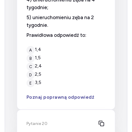
tygodnie;
5) unieruchomieniu zęba na 2
tygodnie.
Prawidłowa odpowiedź to:
1,4
A
1,5
B
2,4
C
2,5
D
3,5
E
Poznaj poprawną odpowiedź
Pytanie 20