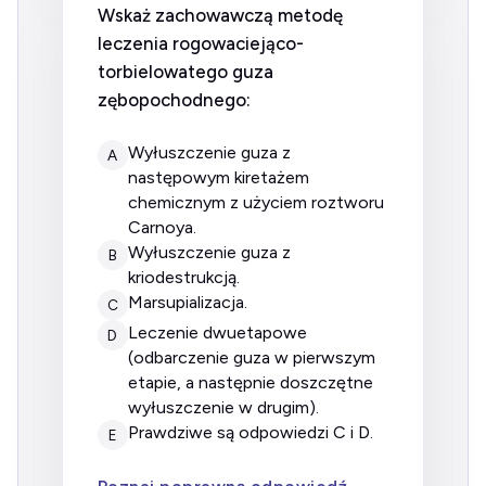
Wskaż zachowawczą metodę
leczenia rogowaciejąco-
torbielowatego guza
zębopochodnego:
wyłuszczenie guza z
A
następowym kiretażem
chemicznym z użyciem roztworu
Carnoya.
wyłuszczenie guza z
B
kriodestrukcją.
marsupializacja.
C
leczenie dwuetapowe
D
(odbarczenie guza w pierwszym
etapie, a następnie doszczętne
wyłuszczenie w drugim).
prawdziwe są odpowiedzi C i D.
E