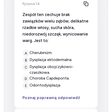
Pytanie 14
Zespół ten cechuje brak
zawiązków wielu zębów, delikatne
rzadkie włosy, sucha skóra,
niedorozwój szczęk, wynicowanie
warg. Jest to:
cherubinizm.
A
dysplazja ektodermalna.
B
dysplazja obojczykowo-
C
czaszkowa.
choroba Capdeponta.
D
odontodysplazja.
E
Poznaj poprawną odpowiedź