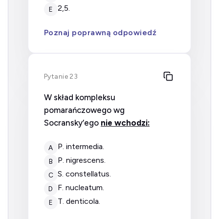
2,5.
E
Poznaj poprawną odpowiedź
Pytanie 23
W skład kompleksu
pomarańczowego wg
Socransky’ego
nie wchodzi:
P. intermedia.
A
P. nigrescens.
B
S. constellatus.
C
F. nucleatum.
D
T. denticola.
E