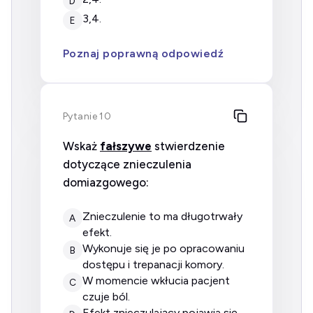
D
3,4.
E
Poznaj poprawną odpowiedź
Pytanie 10
Wskaż
fałszywe
stwierdzenie
dotyczące znieczulenia
domiazgowego:
znieczulenie to ma długotrwały
A
efekt.
wykonuje się je po opracowaniu
B
dostępu i trepanacji komory.
w momencie wkłucia pacjent
C
czuje ból.
efekt znieczulający pojawia się