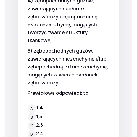
4) zębopochodnych guzów,
zawierających nabłonek
zębotwórczy i zębopochodną
ektomezenchymę, mogących
tworzyć twarde struktury
tkankowe;
5) zębopochodnych guzów,
zawierających mezenchymę i/lub
zębopochodną ektomezenchymę,
mogących zawierać nabłonek
zębotwórczy.
Prawidłowa odpowiedź to:
1,4.
A
1,5.
B
2,3.
C
2,4.
D