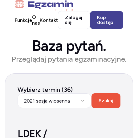
O
Zaloguj
Kup
Funkcje
Kontakt
się
dostęp
nas
Baza pytań.
Przeglądaj pytania egzaminacyjne.
Wybierz termin (36)
Szukaj
2021 sesja wiosenna
LDEK /