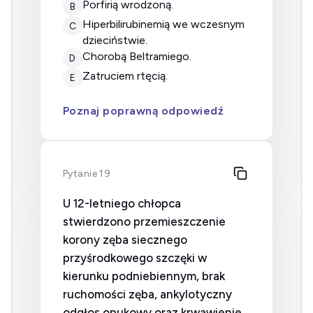
porfirią wrodzoną.
B
hiperbilirubinemią we wczesnym
C
dzieciństwie.
chorobą Beltramiego.
D
zatruciem rtęcią.
E
Poznaj poprawną odpowiedź
Pytanie 19
U 12-letniego chłopca
stwierdzono przemieszczenie
korony zęba siecznego
przyśrodkowego szczęki w
kierunku podniebiennym, brak
ruchomości zęba, ankylotyczny
odgłos opukowy oraz krwawienie