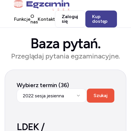
O
Zaloguj
Kup
Funkcje
Kontakt
się
dostęp
nas
Baza pytań.
Przeglądaj pytania egzaminacyjne.
Wybierz termin (36)
Szukaj
2022 sesja jesienna
LDEK /