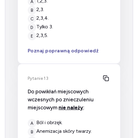
1,2,3.
A
2,3.
B
2,3,4.
C
tylko 3.
D
2,3,5.
E
Poznaj poprawną odpowiedź
Pytanie 13
Do powikłań miejscowych
wczesnych po znieczuleniu
miejscowym
nie należy
:
ból i obrzęk.
A
anemizacja skóry twarzy.
B