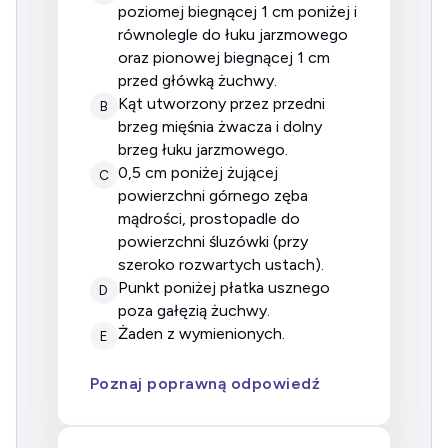
poziomej biegnącej 1 cm poniżej i
równolegle do łuku jarzmowego
oraz pionowej biegnącej 1 cm
przed główką żuchwy.
kąt utworzony przez przedni
B
brzeg mięśnia żwacza i dolny
brzeg łuku jarzmowego.
0,5 cm poniżej żującej
C
powierzchni górnego zęba
mądrości, prostopadle do
powierzchni śluzówki (przy
szeroko rozwartych ustach).
punkt poniżej płatka usznego
D
poza gałęzią żuchwy.
żaden z wymienionych.
E
Poznaj poprawną odpowiedź