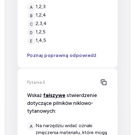
1,2,3
A
1,2,4
B
2,3,4
C
1,2,5
D
1,4,5
E
Poznaj poprawną odpowiedź
Pytanie 5
Wskaż
fałszywe
stwierdzenie
dotyczące pilników niklowo-
tytanowych:
na narzędziu widać oznaki
A
zmęczenia materiału, które mogą