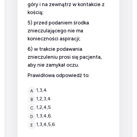
góry i na zewnątrz w kontakcie z
kością;
5) przed podaniem środka
znieczulającego nie ma
konieczności aspiracji;
6) w trakcie podawania
znieczuleniu prosi się pacjenta,
aby nie zamykał oczu.
Prawidłowa odpowiedź to:
1,3,4.
A
1,2,3,4.
B
1,2,4,5.
C
1,3,4,6.
D
1,3,4,5,6.
E