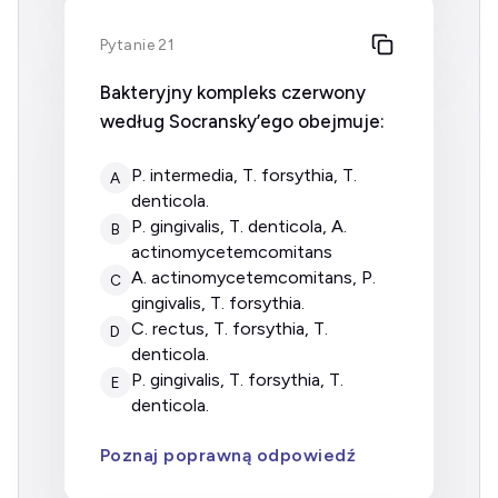
Pytanie 21
Bakteryjny kompleks czerwony
według Socransky’ego obejmuje:
P. intermedia, T. forsythia, T.
A
denticola.
P. gingivalis, T. denticola, A.
B
actinomycetemcomitans
A. actinomycetemcomitans, P.
C
gingivalis, T. forsythia.
C. rectus, T. forsythia, T.
D
denticola.
P. gingivalis, T. forsythia, T.
E
denticola.
Poznaj poprawną odpowiedź