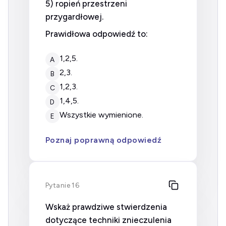
5) ropień przestrzeni
przygardłowej.
Prawidłowa odpowiedź to:
1,2,5.
A
2,3.
B
1,2,3.
C
1,4,5.
D
wszystkie wymienione.
E
Poznaj poprawną odpowiedź
Pytanie 16
Wskaż prawdziwe stwierdzenia
dotyczące techniki znieczulenia