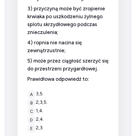
3) przyczyną może być zropienie
krwiaka po uszkodzeniu żylnego
splotu skrzydłowego podczas
znieczulenia;
4) ropnia nie nacina się
zewnątrzustnie;
5) może przez ciągłość szerzyć się
do przestrzeni przygardłowej.
Prawidłowa odpowiedź to:
3,5.
A
2,3,5.
B
1,4.
C
2,4.
D
2,3.
E