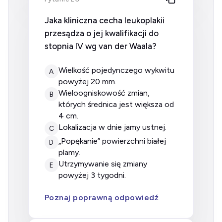
Jaka kliniczna cecha leukoplakii
przesądza o jej kwalifikacji do
stopnia IV wg van der Waala?
wielkość pojedynczego wykwitu
A
powyżej 20 mm.
wieloogniskowość zmian,
B
których średnica jest większa od
4 cm.
lokalizacja w dnie jamy ustnej.
C
„popękanie” powierzchni białej
D
plamy.
utrzymywanie się zmiany
E
powyżej 3 tygodni.
Poznaj poprawną odpowiedź