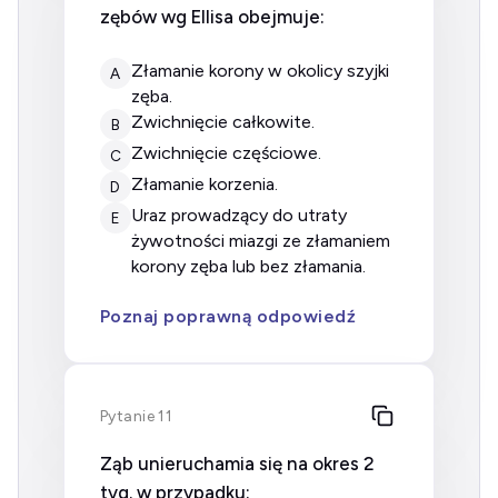
zębów wg Ellisa obejmuje:
złamanie korony w okolicy szyjki
A
zęba.
zwichnięcie całkowite.
B
zwichnięcie częściowe.
C
złamanie korzenia.
D
uraz prowadzący do utraty
E
żywotności miazgi ze złamaniem
korony zęba lub bez złamania.
Poznaj poprawną odpowiedź
Pytanie 11
Ząb unieruchamia się na okres 2
tyg. w przypadku: