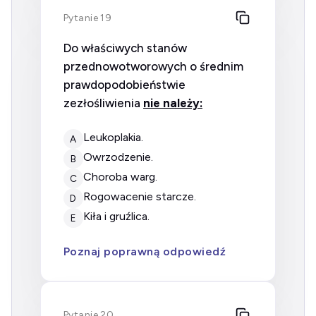
Pytanie 19
Do właściwych stanów
przednowotworowych o średnim
prawdopodobieństwie
zezłośliwienia
nie należy:
leukoplakia.
A
owrzodzenie.
B
choroba warg.
C
rogowacenie starcze.
D
kiła i gruźlica.
E
Poznaj poprawną odpowiedź
Pytanie 20