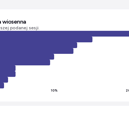
ja wiosenna
zej podanej sesji.
10
%
2