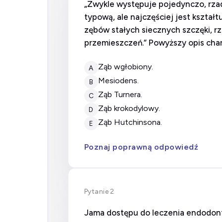
„Zwykle występuje pojedynczo, rza
typową, ale najczęściej jest kszta
zębów stałych siecznych szczęki, rz
przemieszczeń.” Powyższy opis char
ząb wgłobiony.
A
mesiodens.
B
ząb Turnera.
C
ząb krokodylowy.
D
ząb Hutchinsona.
E
Poznaj poprawną odpowiedź
Pytanie 2
Jama dostępu do leczenia endodont