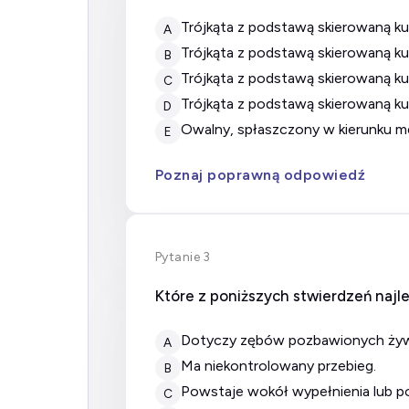
trójkąta z podstawą skierowaną k
A
trójkąta z podstawą skierowaną k
B
trójkąta z podstawą skierowaną ku
C
trójkąta z podstawą skierowaną ku
D
owalny, spłaszczony w kierunku m
E
Poznaj poprawną odpowiedź
Pytanie 3
Które z poniższych stwierdzeń najl
dotyczy zębów pozbawionych żyw
A
ma niekontrolowany przebieg.
B
powstaje wokół wypełnienia lub p
C