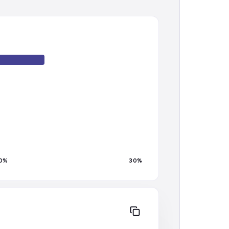
0
%
30
%