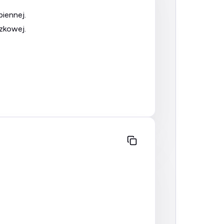
biennej.
czkowej.