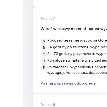
Pytanie 7
Wskaż właściwy moment opracowyw
podczas tej samej wizyty, na któr
A
24 godziny po założeniu wypełnien
B
24-72 godziny po założeniu wypełn
C
po nałożeniu materiału, a przed je
D
po założeniu wypełnienia z cementu glasjonomerowego modyfikowanego żywicą należy poprosić pacjenta o zagryzienie, tak więc nie
E
występuje konieczność dopasowani
Poznaj poprawną odpowiedź
Pytanie 8