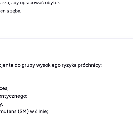
arza, aby opracować ubytek.
enia zęba.
acjenta do grupy wysokiego ryzyka próchnicy:
ces
;
ontycznego;
y;
 mutans
(SM) w ślinie;