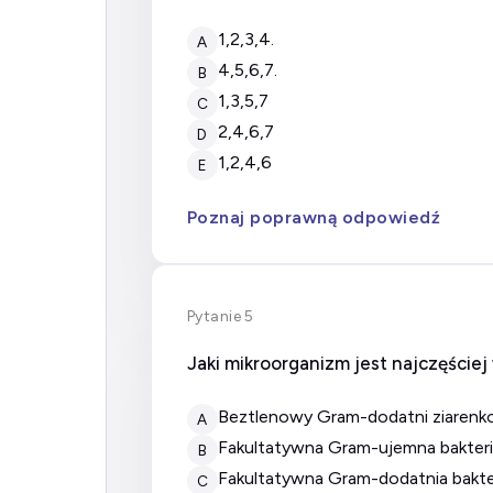
1,2,3,4.
A
4,5,6,7.
B
1,3,5,7
C
2,4,6,7
D
1,2,4,6
E
Poznaj poprawną odpowiedź
Pytanie 5
Jaki mikroorganizm jest najczęści
beztlenowy Gram-dodatni ziarenko
A
fakultatywna Gram-ujemna bakteria
B
fakultatywna Gram-dodatnia bakter
C