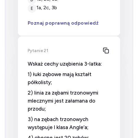
1a, 2c, 3b
E
Poznaj poprawną odpowiedź
Pytanie 21
Wskaż cechy uzębienia 3-latka:
1) łuki zębowe mają kształt
półkolisty;
2) linia za zębami trzonowymi
mlecznymi jest załamana do
przodu;
3) na zębach trzonowych
występuje I klasa Angle’a;
4) obecne jest 20 zębów;