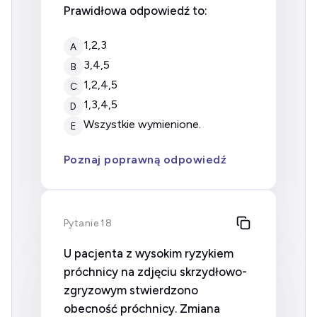
Prawidłowa odpowiedź to:
1,2,3
A
3,4,5
B
1,2,4,5
C
1,3,4,5
D
wszystkie wymienione.
E
Poznaj poprawną odpowiedź
Pytanie 18
U pacjenta z wysokim ryzykiem
próchnicy na zdjęciu skrzydłowo-
zgryzowym stwierdzono
obecność próchnicy. Zmiana