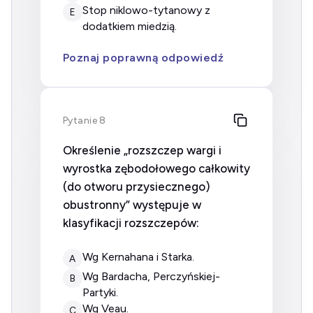
stop niklowo-tytanowy z
E
dodatkiem miedzią.
Poznaj poprawną odpowiedź
Pytanie 8
Określenie „rozszczep wargi i
wyrostka zębodołowego całkowity
(do otworu przysiecznego)
obustronny” występuje w
klasyfikacji rozszczepów:
wg Kernahana i Starka.
A
wg Bardacha, Perczyńskiej-
B
Partyki.
wg Veau.
C