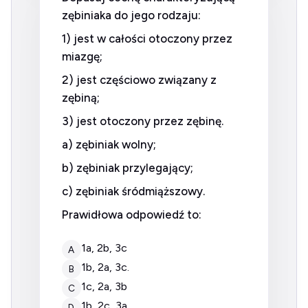
zębiniaka do jego rodzaju:
1) jest w całości otoczony przez
miazgę;
2) jest częściowo związany z
zębiną;
3) jest otoczony przez zębinę.
a) zębiniak wolny;
b) zębiniak przylegający;
c) zębiniak śródmiąższowy.
Prawidłowa odpowiedź to:
1a, 2b, 3c
A
1b, 2a, 3c.
B
1c, 2a, 3b
C
1b, 2c, 3a.
D