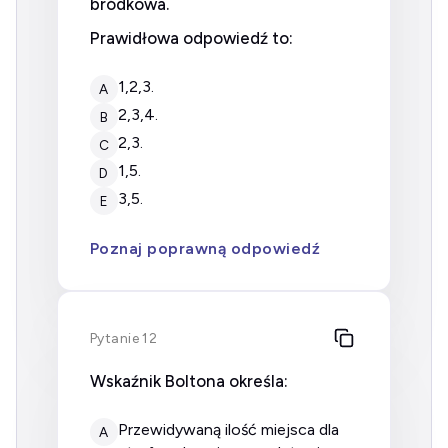
bródkowa.
Prawidłowa odpowiedź to:
1,2,3.
A
2,3,4.
B
2,3.
C
1,5.
D
3,5.
E
Poznaj poprawną odpowiedź
Pytanie 12
Wskaźnik Boltona określa:
przewidywaną ilość miejsca dla
A