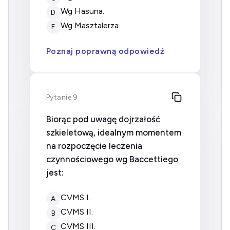
wg Hasuna.
D
wg Masztalerza.
E
Poznaj poprawną odpowiedź
Pytanie 9
Biorąc pod uwagę dojrzałość
szkieletową, idealnym momentem
na rozpoczęcie leczenia
czynnościowego wg Baccettiego
jest:
CVMS I.
A
CVMS II.
B
CVMS III.
C