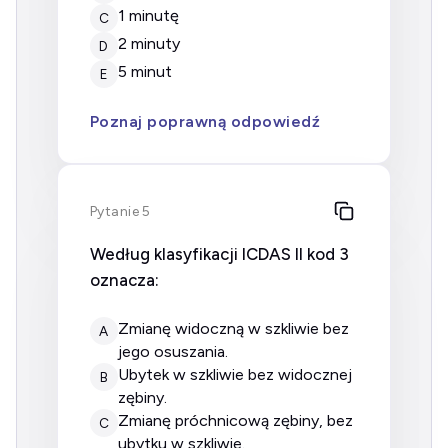
1 minutę
C
2 minuty
D
5 minut
E
Poznaj poprawną odpowiedź
Pytanie 5
Według klasyfikacji ICDAS II kod 3
oznacza:
zmianę widoczną w szkliwie bez
A
jego osuszania.
ubytek w szkliwie bez widocznej
B
zębiny.
zmianę próchnicową zębiny, bez
C
ubytku w szkliwie.