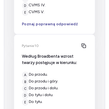
CVMS IV.
D
CVMS V.
E
Poznaj poprawną odpowiedź
Pytanie 10
Według Broadbenta wzrost
twarzy postępuje w kierunku:
do przodu.
A
do przodu i góry.
B
do przodu i dołu.
C
do tyłu i dołu.
D
do tyłu.
E