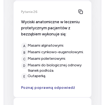
Pytanie 26
Wyciski anatomiczne w leczeniu
protetycznym pacjentów z
bezzębiem wykonuje się:
masami alginatowymi.
A
masami cynkowo-eugenolowymi.
B
masami polieterowymi.
C
masami do biologicznej odnowy
D
tkanek podłoża.
gutaperką.
E
Poznaj poprawną odpowiedź