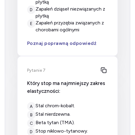
płytką
zapaleń dziąseł niezwiązanych z
D
płytką
zapaleń przyzębia związanych z
E
chorobami ogólnymi
Poznaj poprawną odpowiedź
Pytanie 7
Który stop ma najmniejszy zakres
elastyczności:
stal chrom-kobalt.
A
stal nierdzewna.
B
beta tytan (TMA).
C
stop niklowo-tytanowy.
D